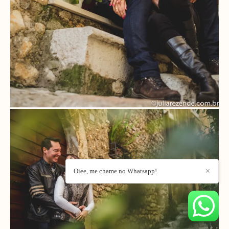
Oiee, me chame no Whatsapp!
✕