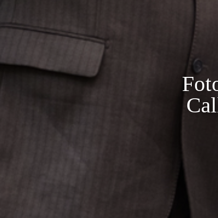
Fot
Cal