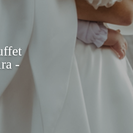
ffet
ra -