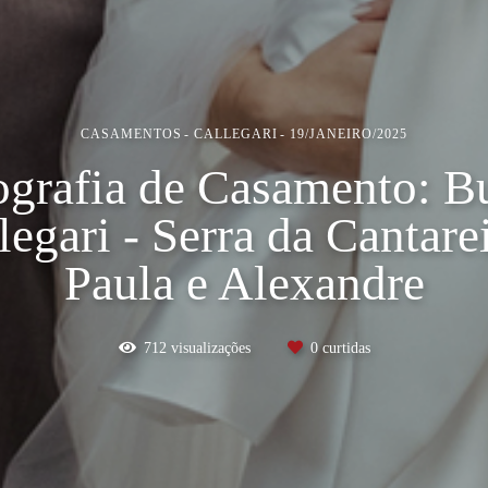
CASAMENTOS
CALLEGARI
19/JANEIRO/2025
ografia de Casamento: Bu
legari - Serra da Cantarei
Paula e Alexandre
712
visualizações
0
curtidas