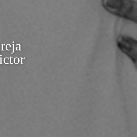
reja
ictor