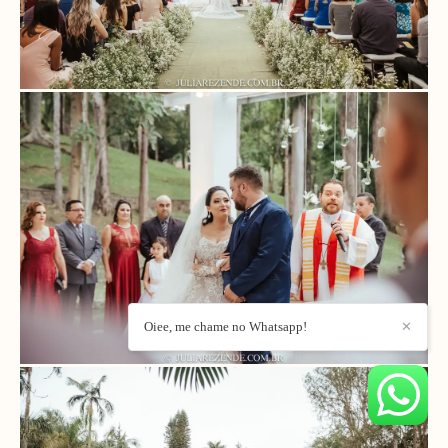
Oiee, me chame no Whatsapp!
✕