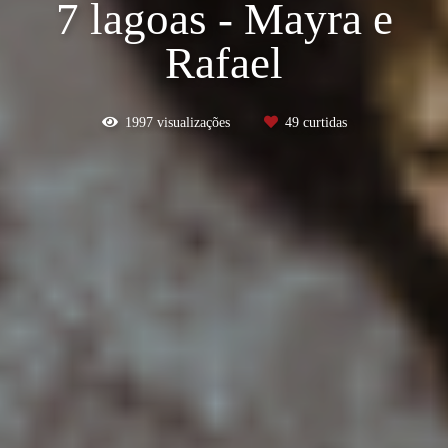
7 lagoas - Mayra e
Rafael
1997
visualizações
49
curtidas