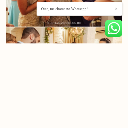
Oiee, me chame no Whatsapp!
✕