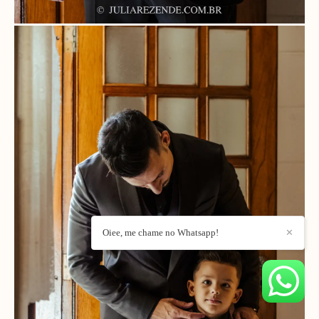
Oiee, me chame no Whatsapp!
✕