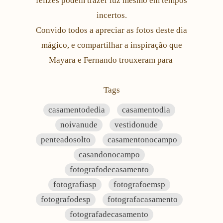
felizes podem trazer luz mesmo em tempos
incertos.
Convido todos a apreciar as fotos deste dia
mágico, e compartilhar a inspiração que
Mayara e Fernando trouxeram para
Tags
casamentodedia
casamentodia
noivanude
vestidonude
penteadosolto
casamentonocampo
casandonocampo
fotografodecasamento
fotografiasp
fotografoemsp
fotografodesp
fotografacasamento
fotografadecasamento