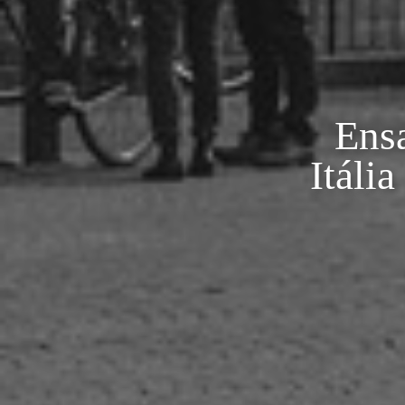
Ensa
Itáli