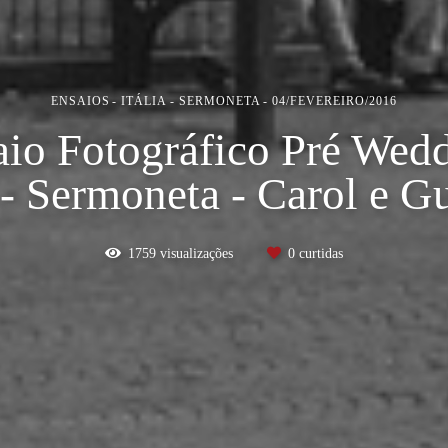
ENSAIOS
ITÁLIA - SERMONETA
04/FEVEREIRO/2016
io Fotográfico Pré Wed
a - Sermoneta - Carol e G
1759
visualizações
0
curtidas