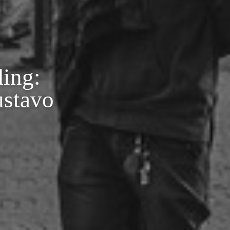
ding:
ustavo