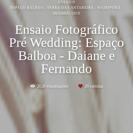
ENSAIOS
ESPAÇO BALBOA - SERRA DA CANTAREIRA - MAIRIPORÃ
06/ABRIL/2018
Ensaio Fotográfico
Pré Wedding: Espaço
Balboa - Daiane e
Fernando
2628
visualizações
20
curtidas