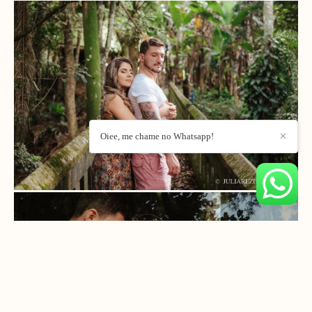
Oiee, me chame no Whatsapp!
✕