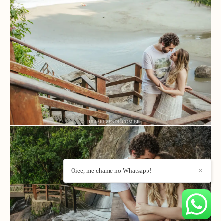
Oiee, me chame no Whatsapp!
✕