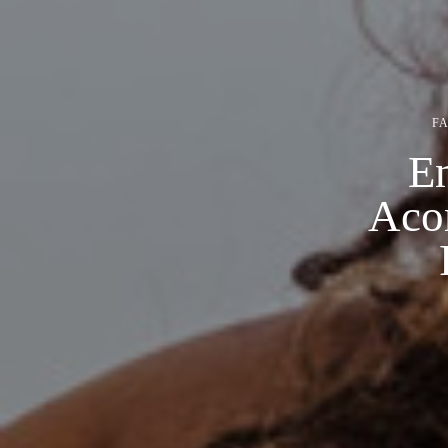
FA
En
Aco