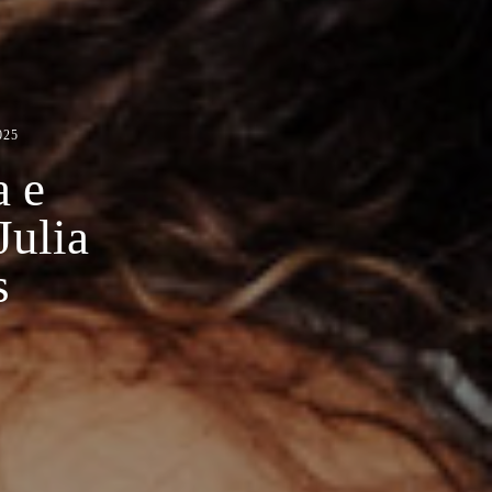
025
a e
ulia
s