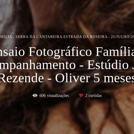
MILIA
SERRA DA CANTAREIRA ESTRADA DA ROSEIRA
21/JULHO/2
saio Fotográfico Famíli
mpanhamento - Estúdio J
Rezende - Oliver 5 mese
606
visualizações
2
curtidas