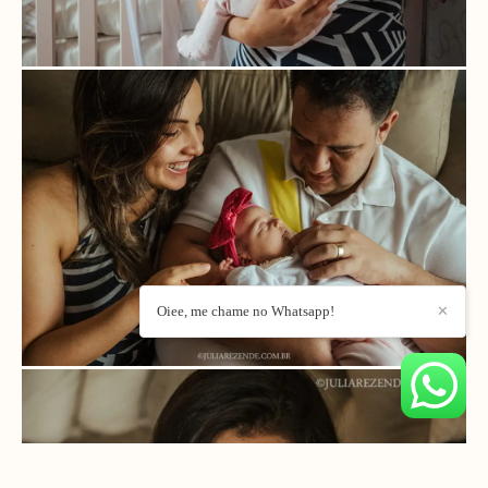
Oiee, me chame no Whatsapp!
✕