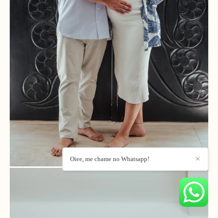
Oiee, me chame no Whatsapp!
✕