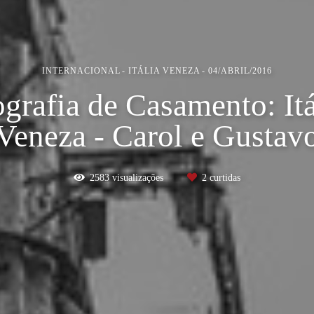
INTERNACIONAL
ITÁLIA VENEZA
04/ABRIL/2016
grafia de Casamento: Itá
Veneza - Carol e Gustav
2583
visualizações
2
curtidas