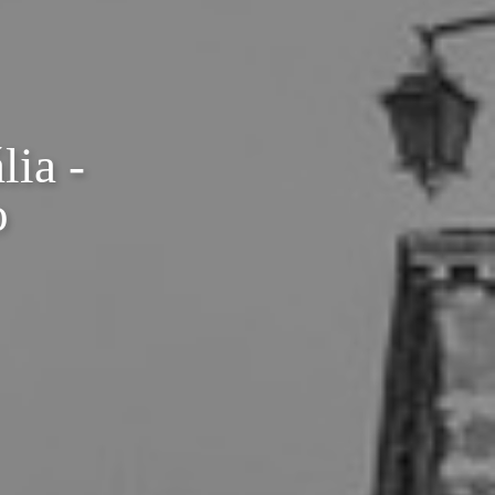
lia -
o