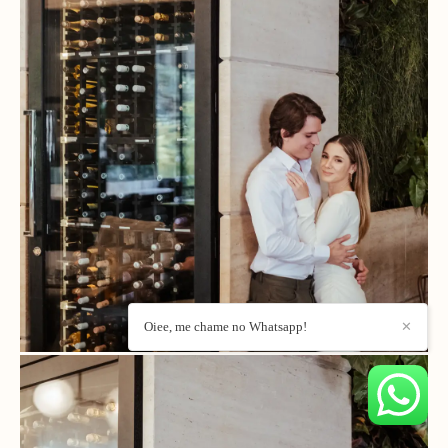
Oiee, me chame no Whatsapp!
✕