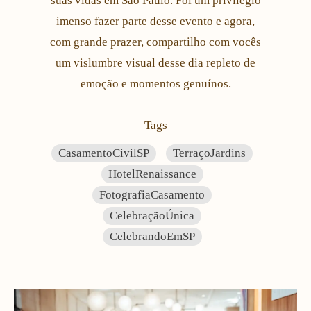
suas vidas em São Paulo. Foi um privilégio
imenso fazer parte desse evento e agora,
com grande prazer, compartilho com vocês
um vislumbre visual desse dia repleto de
emoção e momentos genuínos.
Tags
CasamentoCivilSP
TerraçoJardins
HotelRenaissance
FotografiaCasamento
CelebraçãoÚnica
CelebrandoEmSP