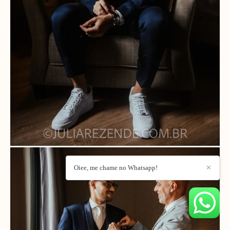
Oiee, me chame no Whatsapp!
✕