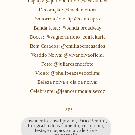
Espaço: @patiobenitto / @acasalucci
Decoração: @madamefiori
Sonorização e Dj: @cenicapro
Banda festa: @banda.broadway
Doces: @vagnerfurioto_confeitaria
Bem Casados: @emiliabemcasados
Vestido Noiva: @vivanoivaoficial
Foto: @juliarezendefoto
Video: @phelipeazevedofilms
Beleza noiva e dia da noiva:
Celebrante: @jeancerimoniaisevoz
Tags
casamento, casal jovem, Pátio Benitto,
fotografia de casamento, cerimônia,
festa, emoção, amor, alegria e