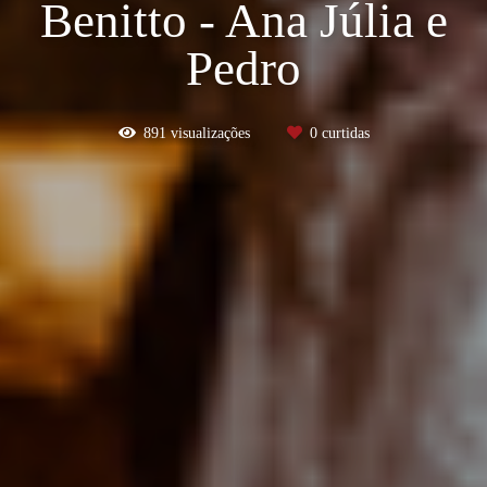
Benitto - Ana Júlia e
Pedro
891
visualizações
0
curtidas