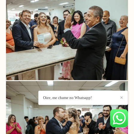
Oiee, me chame no Whatsapp!
✕