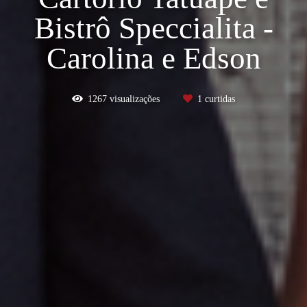
Bistrô Speccialita -
Carolina e Edson
1267
visualizações
1
curtidas