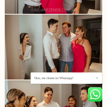
Oiee, me chame no Whatsapp!
✕