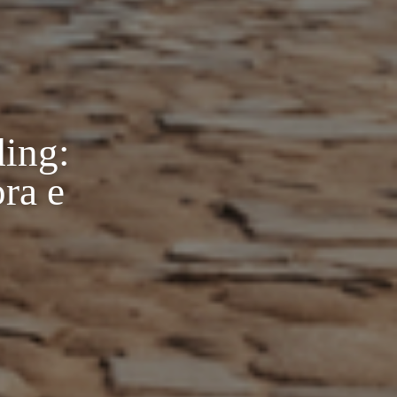
ding:
ora e